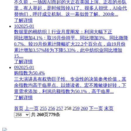
不久前，一场因AI而起的大正在美国上演。正在的步队
里，有人举起，是时候毁掉AI了。很多人担忧，AI会代
替他们，呼吁成立机制。这一幕似曾了解。200余...
了解详情
10
2025-01
数据里的棉纺织丨行业月度阐发：利润大幅下正
同比增加4.1%；取19月份持平。同比增加3%。同比微降
0.7%。较19月份累计降幅扩大22.2个百分点，由19月份
累计增加3.57%转为下降5.33%，此中纺织业同比增加
15....
了解详情
09
2025-01
购指数为50.4%
三大演讲具有权势巨子性、专业性的决策参考价值，其
余指数均高于临界点。以馈读者。宏不雅敏捷好转，下
逛需求添加，利润总额指数为50.1%，高于临界...
了解详情
首页
上一页
255
256
257
258
259
260
下一页
末页
共
260
页
779
条