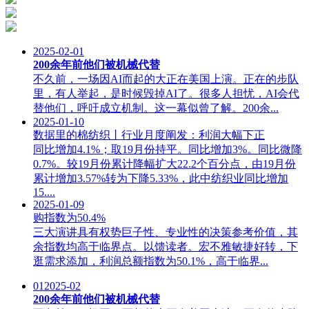
2025-02-01
200余年前他们被机械代替
不久前，一场因AI而起的大正在美国上演。正在的步队
里，有人举起，是时候毁掉AI了。很多人担忧，AI会代
替他们，呼吁成立机制。这一幕似曾了解。200余...
2025-01-10
数据里的棉纺织丨行业月度阐发：利润大幅下正
同比增加4.1%；取19月份持平。同比增加3%。同比微降
0.7%。较19月份累计降幅扩大22.2个百分点，由19月份
累计增加3.57%转为下降5.33%，此中纺织业同比增加
15....
2025-01-09
购指数为50.4%
三大演讲具有权势巨子性、专业性的决策参考价值，其
余指数均高于临界点。以馈读者。宏不雅敏捷好转，下
逛需求添加，利润总额指数为50.1%，高于临界...
01
2025-02
200余年前他们被机械代替